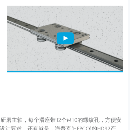
的研磨主轴，每个滑座带12个M10的螺纹孔，方便安
计要求。还有就是，海普克(HEPCO)的HDS2产