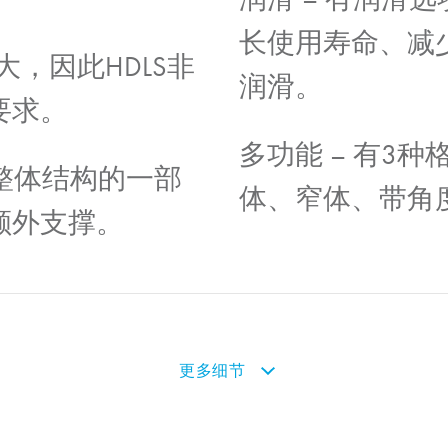
长使用寿命、减
大，因此HDLS非
润滑。
要求。
多功能
– 有3
整体结构的一部
体、窄体、带角
额外支撑。
更多细节