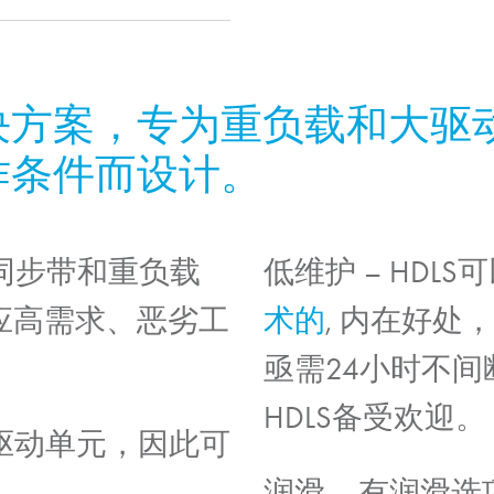
决方案，专为重负载和大驱
作条件而设计。
固同步带和重负载
低维护
– HDL
应高需求、恶劣工
术的
, 内在好
亟需24小时不
HDLS备受欢迎。
带驱动单元，因此可
。
润滑
– 有润滑