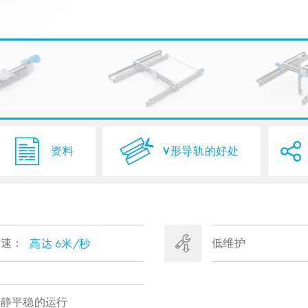
资料
V形导轨的好处
高速：
低维护
高达 6米/秒
安静平稳的运行