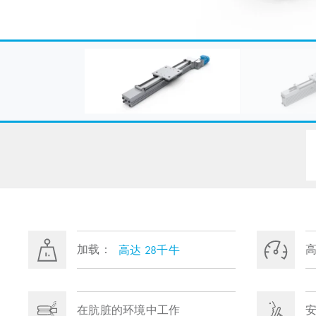
加载：
高达 28千牛
在肮脏的环境中工作