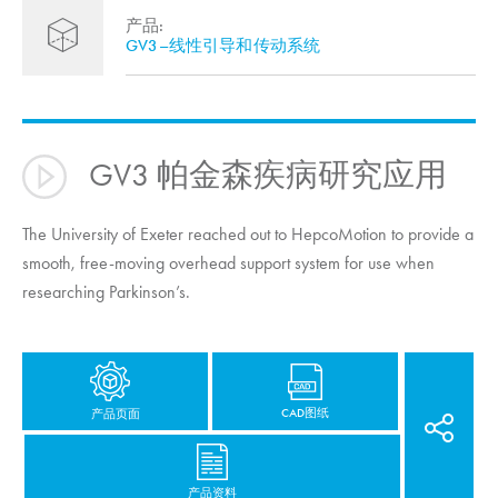
产品:
GV3–线性引导和传动系统
GV3 帕金森疾病研究应用
The University of Exeter reached out to
HepcoMotion
to provide a
smooth, free-moving overhead support system for use when
researching Parkinson’s.
CAD图纸
产品页面
产品资料