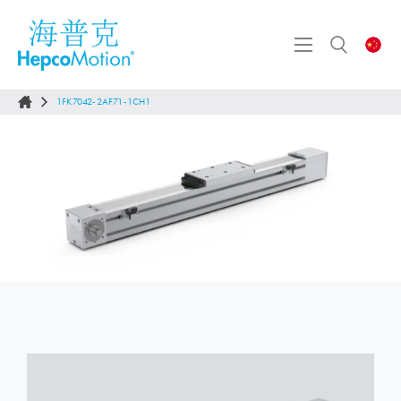
1FK7042-2AF71-1CH1