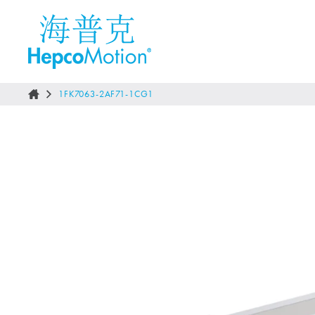
1FK7063-2AF71-1CG1