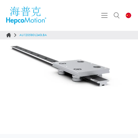
AU120580L240LBA