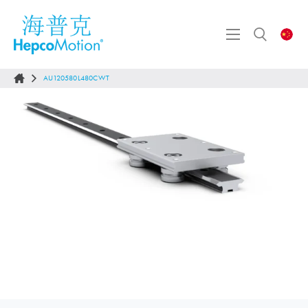
AU120580L480CWT