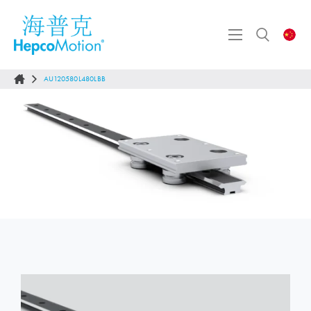
AU120580L480LBB