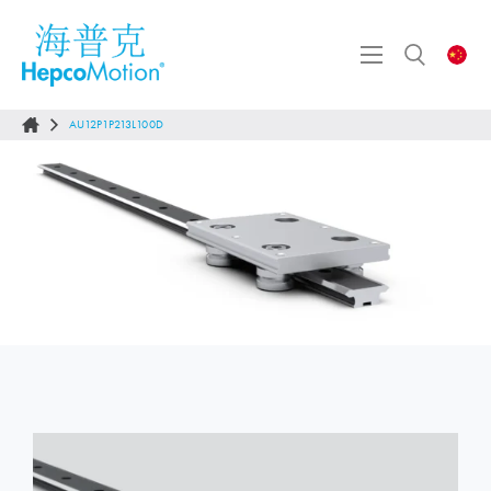
AU12P1P213L100D