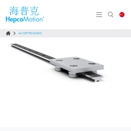
AU12P1P213L50C