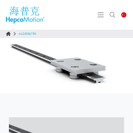
AU2818L75K