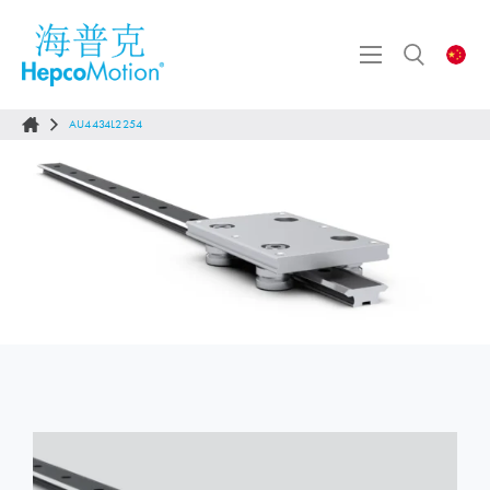
AU4434L2254