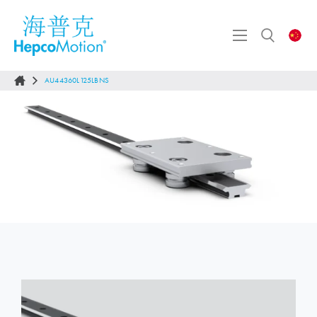
AU44360L125LBNS