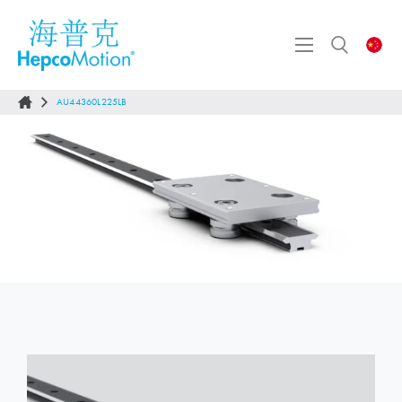
AU44360L225LB