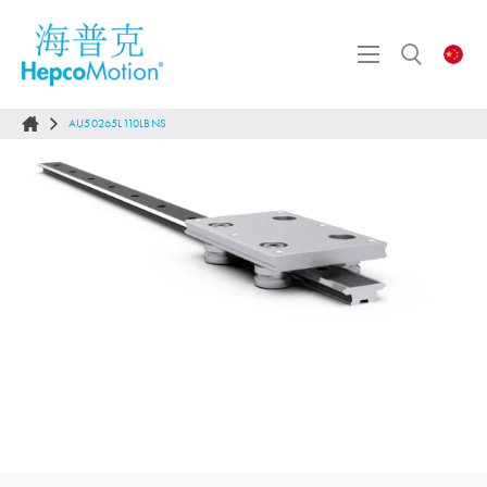
AU50265L110LBNS