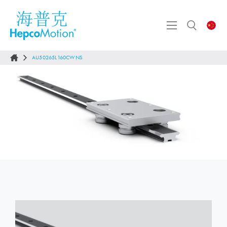
AU50265L160CWNS