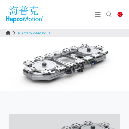
DTS+N-PULAT20-60T-4