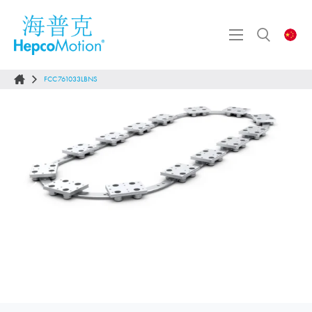
FCC761033LBNS