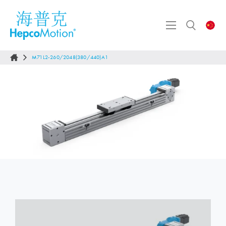
M71L2-260/2048(380/440)A1