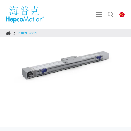
PDU2L1400RT