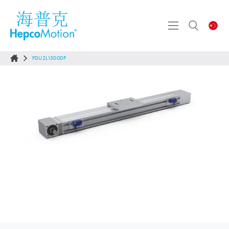
PDU2L1500DP