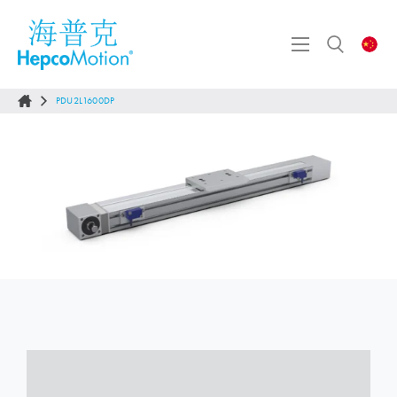
PDU2L1600DP