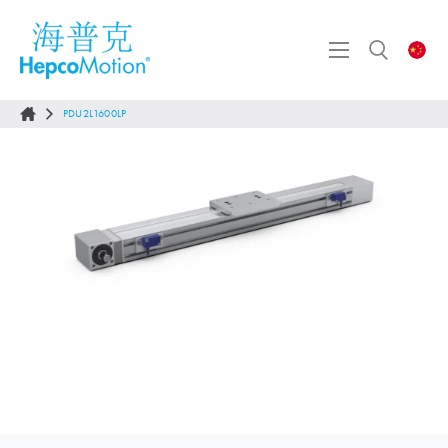
PDU2L1600LP