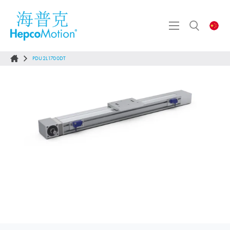
PDU2L1700DT