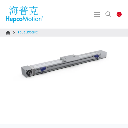
PDU2L1700LPC