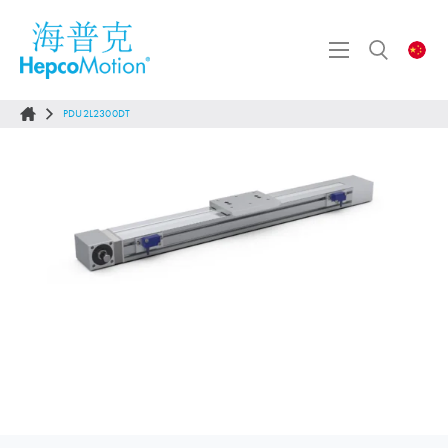
PDU2L2300DT