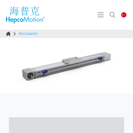
PDU2L2600LT