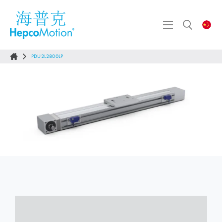
PDU2L2800LP