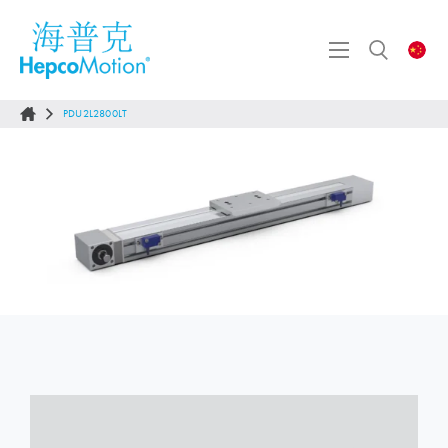
PDU2L2800LT