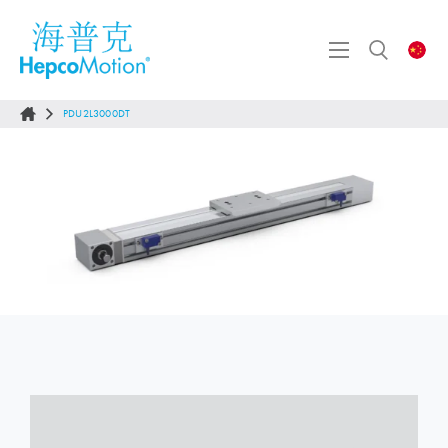
PDU2L3000DT