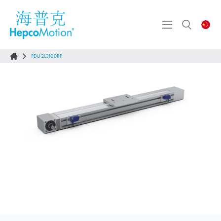
PDU2L3100RP