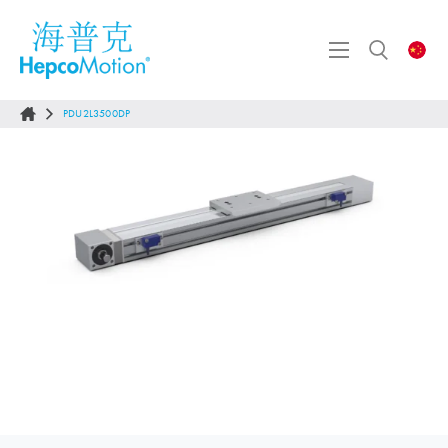
PDU2L3500DP