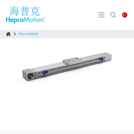
PDU2L3500LP