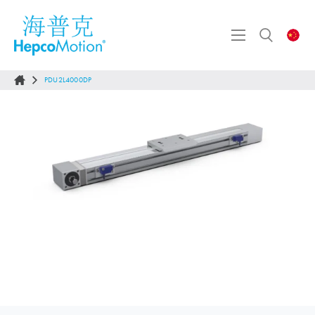
PDU2L4000DP