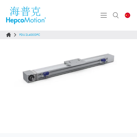
PDU2L400DPC