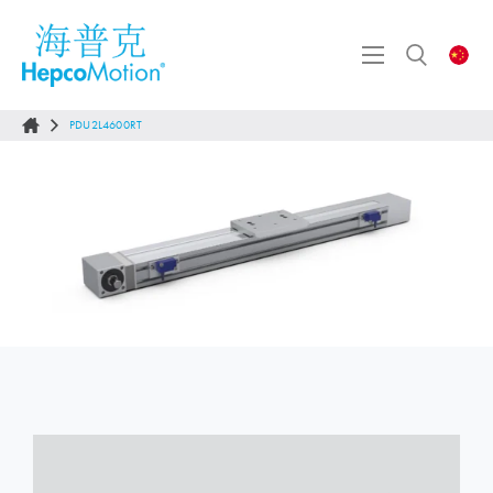
PDU2L4600RT