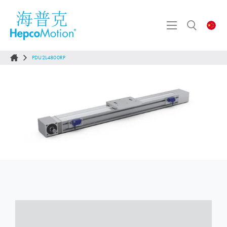
PDU2L4800RP