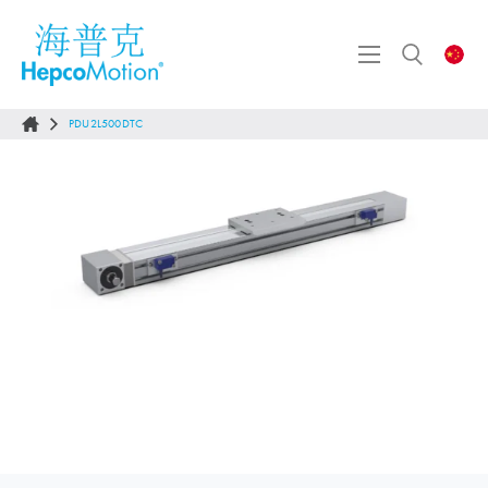
PDU2L500DTC