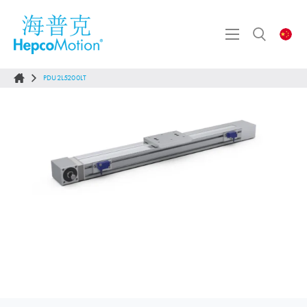
PDU2L5200LT