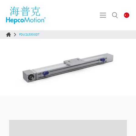
PDU2L5500DT