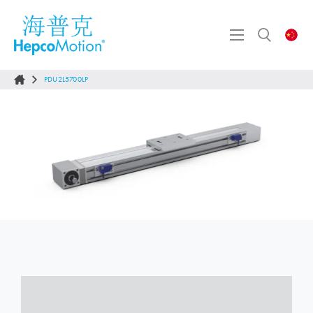
PDU2L5700LP