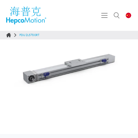
PDU2L5700RT