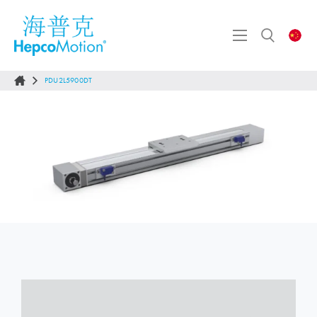
PDU2L5900DT