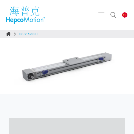
PDU2L5900LT