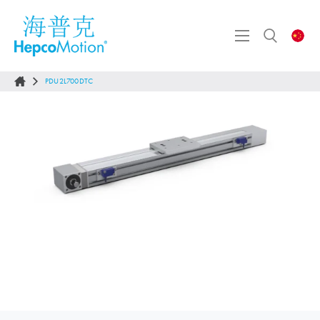
PDU2L700DTC