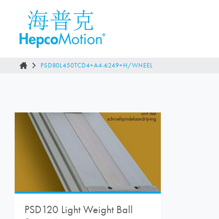
PSD80L450TCD4+A4-6249+H/WHEEL
PSD120 Light Weight Ball