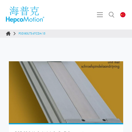
PSD80L736TCDA15