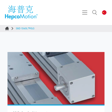
SBD1560L790LS