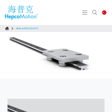
SBM44P2CX(UNIT)