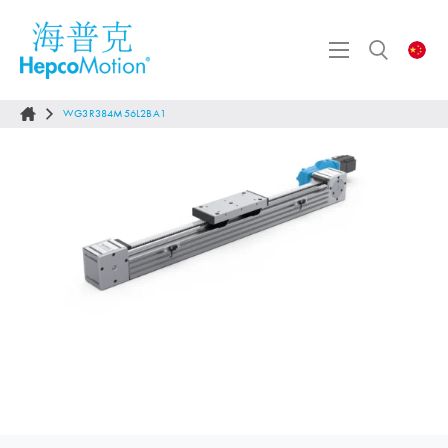
WG3R384M56L2BA1